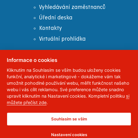
Vyhledávání zaměstnanců
Úřední deska
Kontakty
Virtuální prohlídka
Informace o cookies
Kliknutím na Souhlasím se vším budou uloženy cookies
© 2023
Univerzita Pardubice
,
Studentská 95
,
funkční, analytické i marketingové - dokážeme vám tak
532 10
Pardubice 2
umožnit pohodlné používání webu, měřit funkčnost našeho
Telefon:
466 036 111, 466 036 112, 466 036 113
webu i vás cílit reklamou. Své preference můžete snadno
upravit kliknutím na Nastavení cookies. Kompletní politiku
si
,
Správce webu
RSS
můžete přečíst zde
.
ID datové schránky:
f5vj9hu
Prohlášení o přístupnosti
Souhlasím se vším
Nastavení cookies
CC BY-NC-ND 4.0 CZ