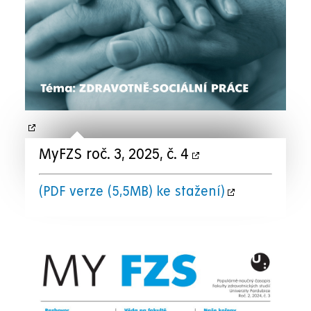
MyFZS roč. 3, 2025, č. 4
(PDF verze (5,5MB) ke stažení)