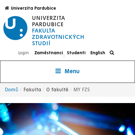
Přejít
Univerzita Pardubice
k
UNIVERZITA
hlavnímu
PARDUBICE
obsahu
FAKULTA
ZDRAVOTNICKÝCH
STUDIÍ
Login:
Zaměstnanci
Studenti
English
|
Menu
Domů
Fakulta
O fakultě
MY FZS
Drobečková
navigace