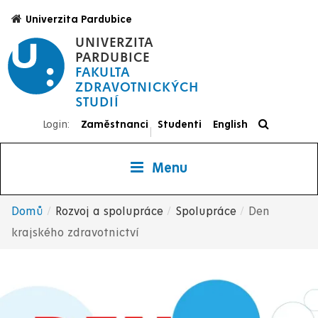
Přejít
Univerzita Pardubice
k
UNIVERZITA
hlavnímu
PARDUBICE
obsahu
FAKULTA
ZDRAVOTNICKÝCH
STUDIÍ
Login:
Zaměstnanci
Studenti
English
|
Menu
Domů
Rozvoj a spolupráce
Spolupráce
Den
Drobečková
krajského zdravotnictví
navigace