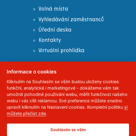
Volná místa
Vyhledávání zaměstnanců
Úřední deska
Kontakty
Virtuální prohlídka
Informace o cookies
Kliknutím na Souhlasím se vším budou uloženy cookies
© 2023
Univerzita Pardubice
,
Studentská 95
,
funkční, analytické i marketingové - dokážeme vám tak
532 10
Pardubice 2
umožnit pohodlné používání webu, měřit funkčnost našeho
Telefon:
466 036 111, 466 036 112, 466 036 113
webu i vás cílit reklamou. Své preference můžete snadno
upravit kliknutím na Nastavení cookies. Kompletní politiku
si
,
Správce webu
RSS
můžete přečíst zde
.
ID datové schránky:
f5vj9hu
Prohlášení o přístupnosti
Souhlasím se vším