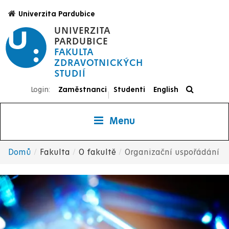
Přejít
Univerzita Pardubice
k
UNIVERZITA
hlavnímu
PARDUBICE
obsahu
FAKULTA
ZDRAVOTNICKÝCH
STUDIÍ
Login:
Zaměstnanci
Studenti
English
|
Menu
Domů
Fakulta
O fakultě
Organizační uspořádání
Drobečková
navigace