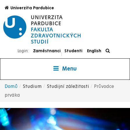
Přejít
Univerzita Pardubice
k
UNIVERZITA
hlavnímu
PARDUBICE
obsahu
FAKULTA
ZDRAVOTNICKÝCH
STUDIÍ
Login:
Zaměstnanci
Studenti
English
|
Menu
Domů
Studium
Studijní záležitosti
Průvodce
Drobečková
prváka
navigace