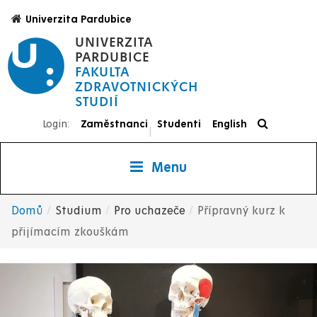
Přejít
Univerzita Pardubice
k
UNIVERZITA
hlavnímu
PARDUBICE
obsahu
FAKULTA
ZDRAVOTNICKÝCH
STUDIÍ
Login:
Zaměstnanci
Studenti
English
|
Menu
Domů
Studium
Pro uchazeče
Přípravný kurz k
Drobečková
přijímacím zkouškám
navigace