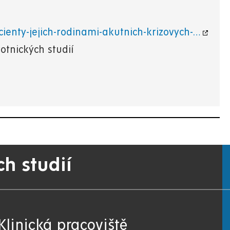
cienty-jejich-rodinami-akutnich-krizovych-…
otnických studií
ch studií
Klinická pracoviště