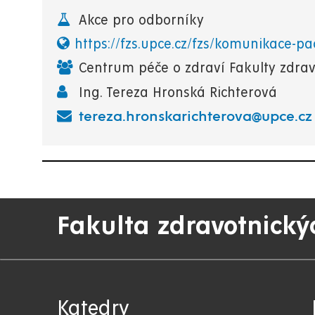
Akce pro odborníky
https://fzs.upce.cz/fzs/komunikace-pa
Centrum péče o zdraví Fakulty zdrav
Ing. Tereza Hronská Richterová
tereza.hronskarichterova@upce.cz
Fakulta zdravotnický
Katedry