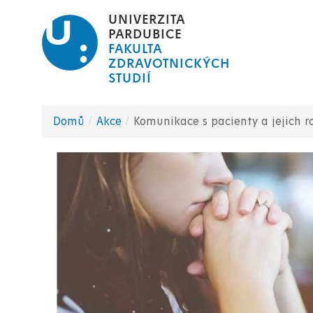
Přejít
UNIVERZITA
k
PARDUBICE
FAKULTA
hlavnímu
ZDRAVOTNICKÝCH
obsahu
STUDIÍ
Domů
Akce
Komunikace s pacienty a jejich r
Drobečková
navigace