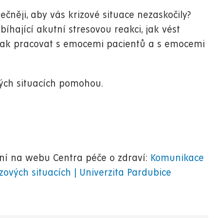
pečněji, aby vás krizové situace nezaskočily?
íhající akutní stresovou reakci, jak vést
, jak pracovat s emocemi pacientů a s emocemi
vých situacích pomohou.
ení na webu Centra péče o zdraví:
Komunikace
izových situacích | Univerzita Pardubice