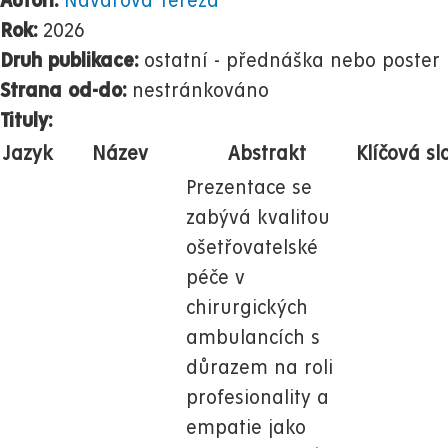
Autoři:
Navarová Tereza
Rok:
2026
Druh publikace:
ostatní - přednáška nebo poster
Strana od-do:
nestránkováno
Tituly:
Jazyk
Název
Abstrakt
Klíčová sl
Prezentace se
zabývá kvalitou
ošetřovatelské
péče v
chirurgických
ambulancích s
důrazem na roli
profesionality a
empatie jako