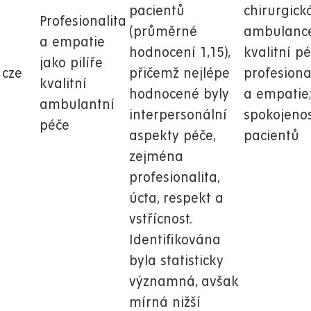
pacientů
chirurgick
Profesionalita
(průměrné
ambulance
a empatie
hodnocení 1,15),
kvalitní pé
jako pilíře
cze
přičemž nejlépe
profesiona
kvalitní
hodnocené byly
a empatie
ambulantní
interpersonální
spokojeno
péče
aspekty péče,
pacientů
zejména
profesionalita,
úcta, respekt a
vstřícnost.
Identifikována
byla statisticky
významná, avšak
mírná nižší