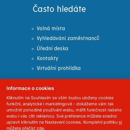
Často hledáte
Volná místa
Vyhledávání zaměstnanců
Úřední deska
Kontakty
Virtuální prohlídka
Informace o cookies
Kliknutím na Souhlasím se vším budou uloženy cookies
© 2023
Univerzita Pardubice
,
Studentská 95
,
funkční, analytické i marketingové - dokážeme vám tak
532 10
Pardubice 2
umožnit pohodlné používání webu, měřit funkčnost našeho
Telefon:
466 036 111, 466 036 112, 466 036 113
webu i vás cílit reklamou. Své preference můžete snadno
upravit kliknutím na Nastavení cookies. Kompletní politiku
si
,
Správce webu
RSS
můžete přečíst zde
.