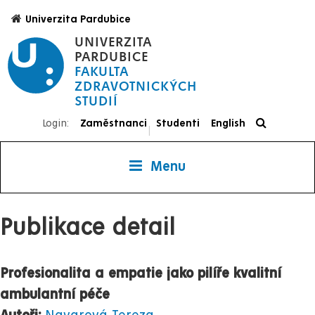
Přejít
Univerzita Pardubice
k
UNIVERZITA
hlavnímu
PARDUBICE
obsahu
FAKULTA
ZDRAVOTNICKÝCH
STUDIÍ
Login:
Zaměstnanci
Studenti
English
|
Menu
Publikace detail
Profesionalita a empatie jako pilíře kvalitní
ambulantní péče