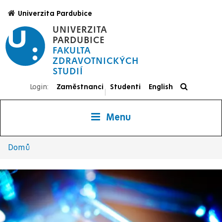
Přejít
Univerzita Pardubice
k
UNIVERZITA
hlavnímu
PARDUBICE
obsahu
FAKULTA
ZDRAVOTNICKÝCH
STUDIÍ
Login:
Zaměstnanci
Studenti
English
|
Menu
Domů
Drobečková
navigace