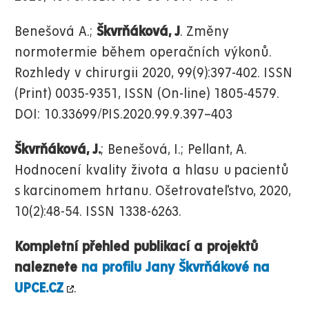
Benešová A.;
Škvrňáková, J
. Změny
normotermie během operačních výkonů.
Rozhledy v chirurgii 2020, 99(9):397-402. ISSN
(Print) 0035-9351, ISSN (On-line) 1805-4579.
DOI: 10.33699/PIS.2020.99.9.397–403
Škvrňáková, J.
; Benešová, I.; Pellant, A.
Hodnocení kvality života a hlasu u pacientů
s karcinomem hrtanu
. Ošetrovateľstvo, 2020,
10(2):48-54. ISSN 1338-6263.
Kompletní přehled publikací a projektů
naleznete
na profilu Jany Škvrňákové na
UPCE.CZ
.