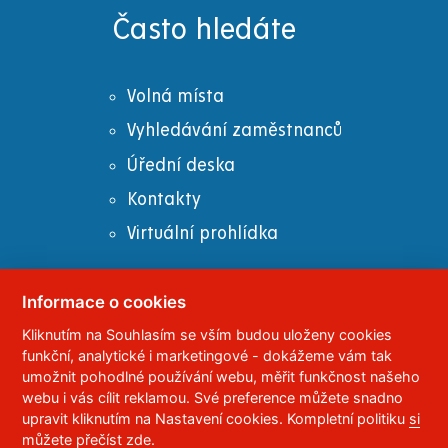
Často hledáte
Volná místa
Vyhledávání zaměstnanců
Úřední deska
Kontakty
Virtuální prohlídka
Informace o cookies
Kliknutím na Souhlasím se vším budou uloženy cookies
© 2023
Univerzita Pardubice
,
Studentská 95
,
funkční, analytické i marketingové - dokážeme vám tak
532 10
Pardubice 2
umožnit pohodlné používání webu, měřit funkčnost našeho
Telefon:
466 036 111, 466 036 112, 466 036 113
webu i vás cílit reklamou. Své preference můžete snadno
upravit kliknutím na Nastavení cookies. Kompletní politiku
si
,
Správce webu
RSS
můžete přečíst zde
.