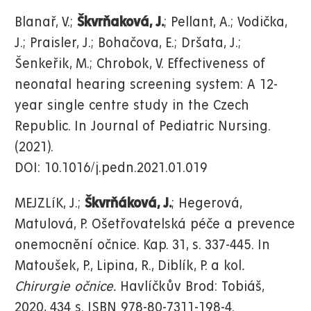
Blanař, V.;
Škvrňaková, J.
; Pellant, A.; Vodička,
J.; Praisler, J.; Bohačova, E.; Dršata, J.;
Šenkeřik, M.; Chrobok, V. Effectiveness of
neonatal hearing screening system: A 12-
year single centre study in the Czech
Republic. In Journal of Pediatric Nursing.
(2021).
DOI: 10.1016/j.pedn.2021.01.019
MEJZLíK, J.;
Škvrňáková, J.
; Hegerová,
Matulová, P.
Ošetřovatelská péče a prevence
onemocnění očnice. Kap. 31, s. 337-445. In
Matoušek, P., Lipina, R., Diblík, P. a kol
.
Chirurgie očnice.
Havlíčkův Brod: Tobiáš,
2020, 434 s. ISBN 978-80-7311-198-4.