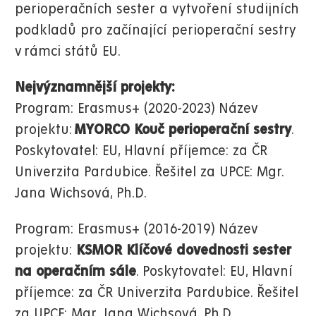
perioperačních sester a vytvoření studijních
podkladů pro začínající perioperační sestry
v rámci států EU.
Nejvýznamnější projekty:
Program: Erasmus+ (2020-2023) Název
projektu:
MYORCO Kouč perioperační sestry
.
Poskytovatel: EU, Hlavní příjemce: za ČR
Univerzita Pardubice. Řešitel za UPCE: Mgr.
Jana Wichsová, Ph.D.
Program: Erasmus+ (2016-2019) Název
projektu:
KSMOR Klíčové dovednosti sester
na operačním sále
. Poskytovatel: EU, Hlavní
příjemce: za ČR Univerzita Pardubice. Řešitel
za UPCE: Mgr. Jana Wichsová, Ph.D.