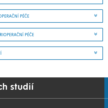
IOPERAČNÍ PÉČE
ERIOPERAČNÍ PÉČE
Í
ch studií