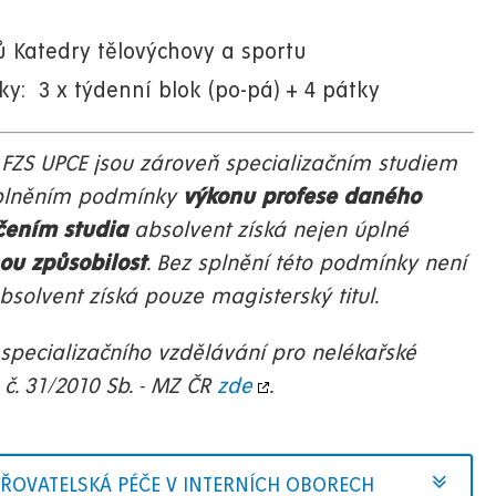
ů Katedry tělovýchovy a sportu
y: 3 x týdenní blok (po-pá) + 4 pátky
FZS UPCE jsou zároveň specializačním studiem
 Splněním podmínky
výkonu profese daného
čením studia
absolvent získá nejen úplné
ou způsobilost
. Bez splnění této podmínky není
bsolvent získá pouze magisterský titul.
specializačního vzdělávání pro nelékařské
č. 31/2010 Sb. - MZ ČR
zde
.
ETŘOVATELSKÁ PÉČE V INTERNÍCH OBORECH