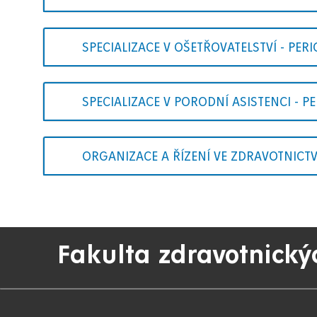
SPECIALIZACE V OŠETŘOVATELSTVÍ - PER
SPECIALIZACE V PORODNÍ ASISTENCI - P
ORGANIZACE A ŘÍZENÍ VE ZDRAVOTNICTV
Fakulta zdravotnický