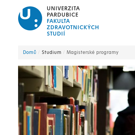
Přejít
UNIVERZITA
k
PARDUBICE
FAKULTA
hlavnímu
ZDRAVOTNICKÝCH
obsahu
STUDIÍ
Domů
Studium
Magisterské programy
Drobečková
navigace