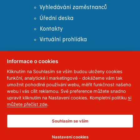
Vyhledávání zaměstnanců
Úřední deska
Kontakty
Virtuální prohlídka
Informace o cookies
© 2023
Univerzita Pardubice
,
Studentská 95
,
Kliknutím na Souhlasím se vším budou uloženy cookies
funkční, analytické i marketingové - dokážeme vám tak
532 10
Pardubice 2
umožnit pohodlné používání webu, měřit funkčnost našeho
Telefon:
466 036 111, 466 036 112, 466 036 113
webu i vás cílit reklamou. Své preference můžete snadno
upravit kliknutím na Nastavení cookies. Kompletní politiku
si
,
Správce webu
RSS
můžete přečíst zde
.
ID datové schránky:
f5vj9hu
Prohlášení o přístupnosti
Souhlasím se vším
Nastavení cookies
CC BY-NC-ND 4.0 CZ