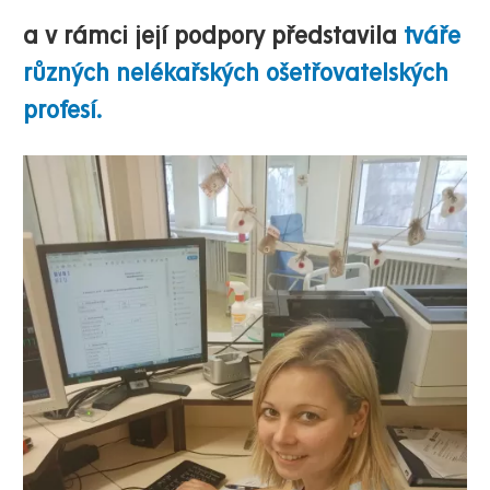
a v rámci její podpory představila
tváře
různých nelékařských ošetřovatelských
profesí.