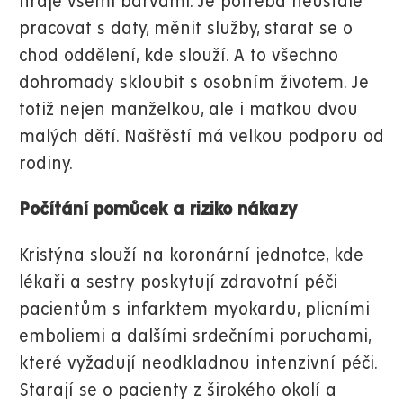
hraje všemi barvami. Je potřeba neustále
pracovat s daty, měnit služby, starat se o
chod oddělení, kde slouží. A to všechno
dohromady skloubit s osobním životem. Je
totiž nejen manželkou, ale i matkou dvou
malých dětí. Naštěstí má velkou podporu od
rodiny.
Počítání pomůcek a riziko nákazy
Kristýna slouží na koronární jednotce, kde
lékaři a sestry poskytují zdravotní péči
pacientům s infarktem myokardu, plicními
emboliemi a dalšími srdečními poruchami,
které vyžadují neodkladnou intenzivní péči.
Starají se o pacienty z širokého okolí a