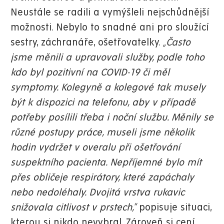
Neustále se radili a vymýšleli nejschůdnější
možnosti. Nebylo to snadné ani pro sloužící
sestry, záchranáře, ošetřovatelky.
„Často
jsme měnili a upravovali služby, podle toho
kdo byl pozitivní na COVID-19 či měl
symptomy. Kolegyně a kolegové tak musely
být k dispozici na telefonu, aby v případě
potřeby posílili třeba i noční službu. Měnily se
různé postupy práce, museli jsme několik
hodin vydržet v overalu při ošetřování
suspektního pacienta. Nepříjemné bylo mít
přes obličeje respirátory, které zapáchaly
nebo nedoléhaly. Dvojitá vrstva rukavic
snižovala citlivost v prstech,“
popisuje situaci,
kterou si nikdo nevybral. Zároveň si cení