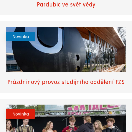
Pardubic ve svět vědy
Novinka
Prázdninový provoz studijního oddělení FZS
Novinka