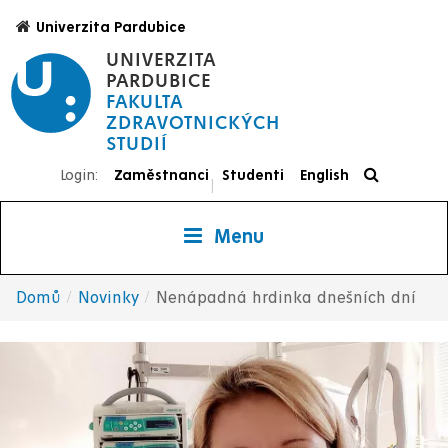
Přejít
Univerzita Pardubice
k
UNIVERZITA
hlavnímu
PARDUBICE
obsahu
FAKULTA
ZDRAVOTNICKÝCH
STUDIÍ
Login:
Zaměstnanci
Studenti
English
|
Menu
Domů
Novinky
Nenápadná hrdinka dnešních dní
Drobečková
navigace