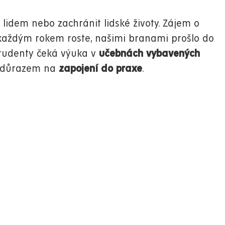
idem nebo zachránit lidské životy. Zájem o
 každým rokem roste, našimi branami prošlo do
tudenty čeká výuka v
učebnách vybavených
s důrazem na
zapojení do praxe
.