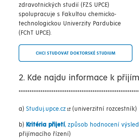
zdravotnických studií (FZS UPCE)
spolupracuje s Fakultou chemicko-
technologickou Univerzity Pardubice
(FChT UPCE).
CHCI STUDOVAT DOKTORSKÉ STUDIUM
2. Kde najdu informace k přijí
°°°°°°°°°°°°°°°°°°°°°°°°°°°°°°°°°°°°°°°°°°°°°°°°°°°°°°°
a)
Studuj.upce.cz
(univerzitní rozcestník)
b)
Kritéria přijetí
, způsob hodnocení výsled
přijímacího řízení)