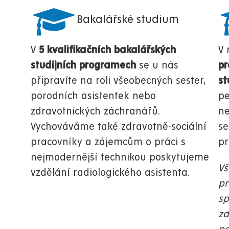
Bakalářské studium
V
5 kvalifikačních bakalářských
V
studijních programech
se u nás
pr
připravíte na roli všeobecných sester,
st
porodních asistentek nebo
pe
zdravotnických záchranářů.
ne
Vychováváme také zdravotně-sociální
se
pracovníky a zájemcům o práci s
pr
nejmodernější technikou poskytujeme
Vš
vzdělání radiologického asistenta.
pr
sp
zd