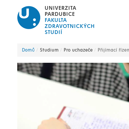
Přejít
UNIVERZITA
k
PARDUBICE
FAKULTA
hlavnímu
ZDRAVOTNICKÝCH
obsahu
STUDIÍ
Domů
Studium
Pro uchazeče
Přijímací říze
Drobečková
navigace