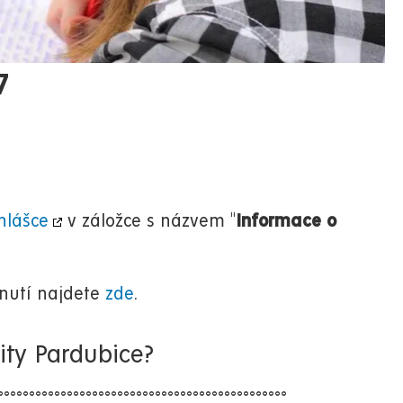
7
hlášce
v záložce
s názvem "
Informace o
nutí najdete
zde
.
ity Pardubice?
°°°°°°°°°°°°°°°°°°°°°°°°°°°°°°°°°°°°°°°°°°°°°°