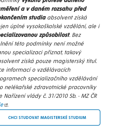
odmínky
výkonu profese daného
měření a v daném rozsahu před
okončením studia
absolvent získá
jen úplné vysokoškolské vzdělání, ale i
ecializovanou způsobilost
. Bez
lnění této podmínky není možné
nou specializaci přiznat, takový
solvent získá pouze magisterský titul.
ce informací o vzdělávacích
ogramech specializačního vzdělávání
o nelékařské zdravotnické pracovníky
e Nařízení vlády č. 31/2010 Sb. - MZ ČR
de
.
CHCI STUDOVAT MAGISTERSKÉ STUDIUM