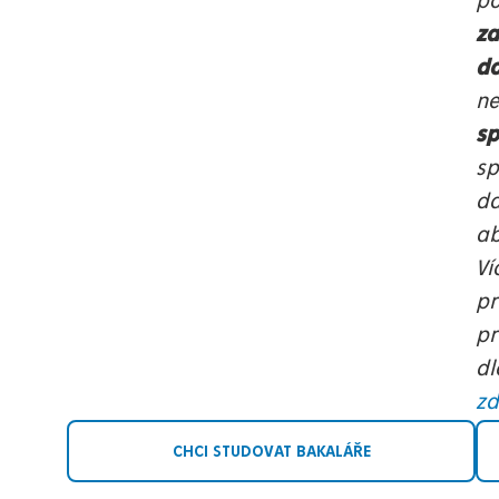
p
za
d
ne
sp
sp
da
ab
Ví
pr
pr
dl
z
CHCI STUDOVAT BAKALÁŘE