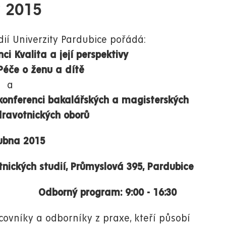
y 2015
dií Univerzity Pardubice pořádá:
ci Kvalita a její perspektivy
Péče o ženu a dítě
a
 konferenci bakalářských a magisterských
dravotnických oborů
dubna 2015
tnických studií, Průmyslová 395, Pardubice
orný program: 9:00 - 16:30
ovníky a odborníky z praxe, kteří působí