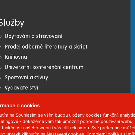
Služby
Ubytování a stravování
Prodej odborné literatury a skript
Knihovna
Univerzitní konferenční centrum
Sportovní aktivity
Vydavatelství
E-shop Univerzita Pardubice
ormace o cookies
nutím na Souhlasím se vším budou uloženy cookies funkční, analytic
etingové - dokážeme vám tak umožnit pohodlné používání webu,
 95
,
532 10
Pardubice 2
t funkčnost našeho webu i vás cílit reklamou. Své preference může
no upravit kliknutím na Nastavení cookies. Kompletní politiku
si mů
6 113