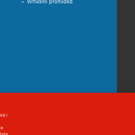
Virtuální prohlídka
ké i
CC BY-NC-ND 4.0 CZ
te
žete