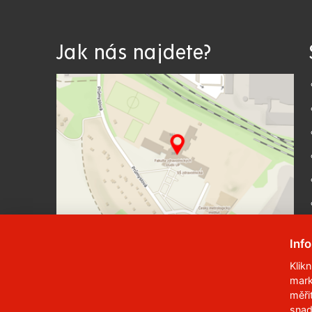
Jak nás najdete?
Inf
Klik
mark
© 2023
Univerzita Pardubice
,
Studentská
měři
snad
Telefon:
466 036 111, 466 036 112, 466 03