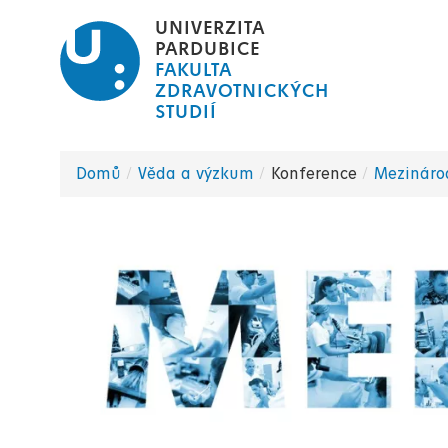
Přejít
UNIVERZITA
k
PARDUBICE
FAKULTA
hlavnímu
ZDRAVOTNICKÝCH
obsahu
STUDIÍ
Domů
Věda a výzkum
Konference
Mezináro
Drobečková
navigace