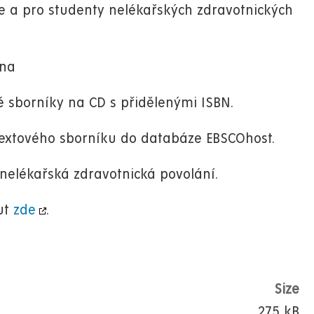
éře a pro studenty nelékařských zdravotnických
ina
 sborníky na CD s přidělenými ISBN.
ltextového sborníku do databáze EBSCOhost.
nelékařská zdravotnická povolání.
ut
zde
.
Size
275 kB